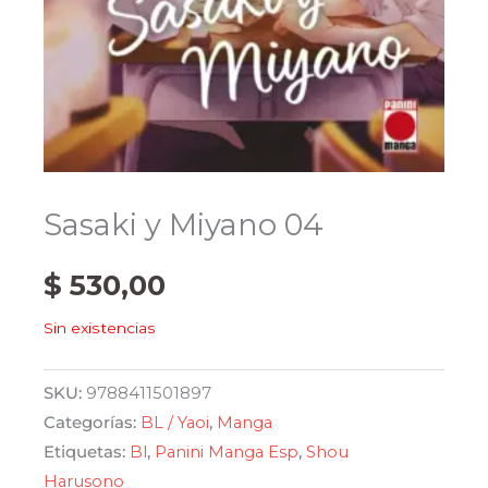
Sasaki y Miyano 04
$
530,00
Sin existencias
SKU:
9788411501897
Categorías:
BL / Yaoi
,
Manga
Etiquetas:
Bl
,
Panini Manga Esp
,
Shou
Harusono