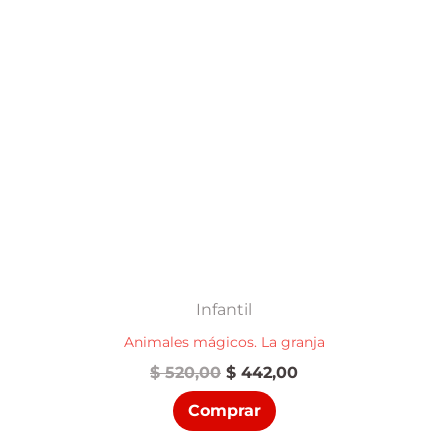
Infantil
Animales mágicos. La granja
El
El
$
520,00
$
442,00
precio
precio
Comprar
original
actual
era:
es: