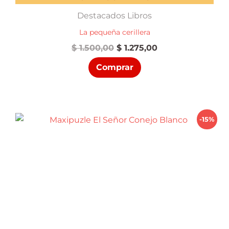
Destacados Libros
La pequeña cerillera
El
El
$
1.500,00
$
1.275,00
precio
precio
Comprar
original
actual
era:
es:
$ 1.500,00.
$ 1.275,00.
-15%