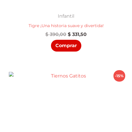
Infantil
Tigre ¡Una historia suave y divertida!
El
El
$
390,00
$
331,50
precio
precio
Comprar
original
actual
era:
es:
$ 390,00.
$ 331,50.
-15%