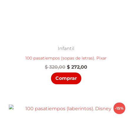
Infantil
100 pasatiempos (sopas de letras). Pixar
El
El
$
320,00
$
272,00
precio
precio
Comprar
original
actual
era:
es:
$ 320,00.
$ 272,00.
-15%