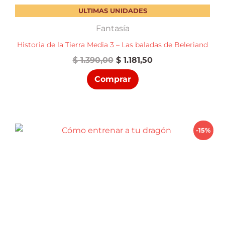
ULTIMAS UNIDADES
Fantasía
Historia de la Tierra Media 3 – Las baladas de Beleriand
El
El
$
1.390,00
$
1.181,50
precio
precio
Comprar
original
actual
era:
es:
$ 1.390,00.
$ 1.181,50.
-15%