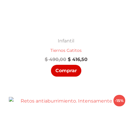
Infantil
Tiernos Gatitos
El
El
$
490,00
$
416,50
precio
precio
Comprar
original
actual
era:
es:
$ 490,00.
$ 416,50.
-15%