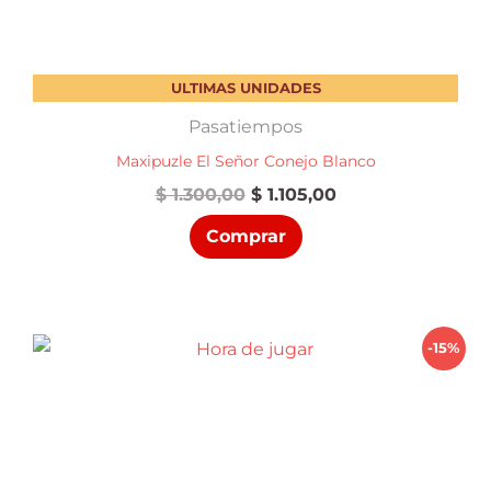
ULTIMAS UNIDADES
Pasatiempos
Maxipuzle El Señor Conejo Blanco
El
El
$
1.300,00
$
1.105,00
precio
precio
Comprar
original
actual
era:
es:
$ 1.300,00.
$ 1.105,00.
-15%