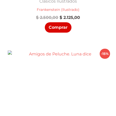
Clásicos Ilustrados
Frankenstein (Ilustrado)
El
El
$
2.500,00
$
2.125,00
precio
precio
Comprar
original
actual
era:
es:
$ 2.500,00.
$ 2.125,00.
-15%