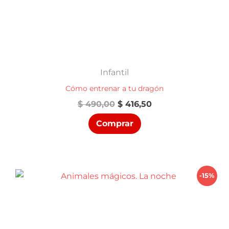
Infantil
Cómo entrenar a tu dragón
El
El
$
490,00
$
416,50
precio
precio
Comprar
original
actual
era:
es:
$ 490,00.
$ 416,50.
-15%