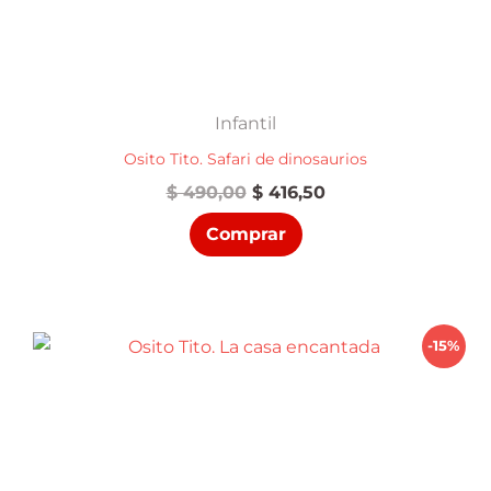
Infantil
Osito Tito. Safari de dinosaurios
El
El
$
490,00
$
416,50
precio
precio
Comprar
original
actual
era:
es:
$ 490,00.
$ 416,50.
-15%