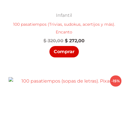
Infantil
100 pasatiempos (Trivias, sudokus, acertijos y más).
Encanto
El
El
$
320,00
$
272,00
precio
precio
Comprar
original
actual
era:
es:
$ 320,00.
$ 272,00.
-15%