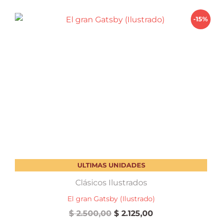
-15%
ULTIMAS UNIDADES
Clásicos Ilustrados
El gran Gatsby (Ilustrado)
El
El
$
2.500,00
$
2.125,00