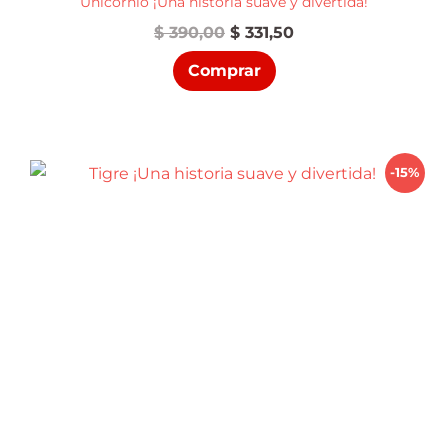
Unicornio ¡Una historia suave y divertida!
El
El
$
390,00
$
331,50
precio
precio
Comprar
original
actual
era:
es:
$ 390,00.
$ 331,50.
-15%