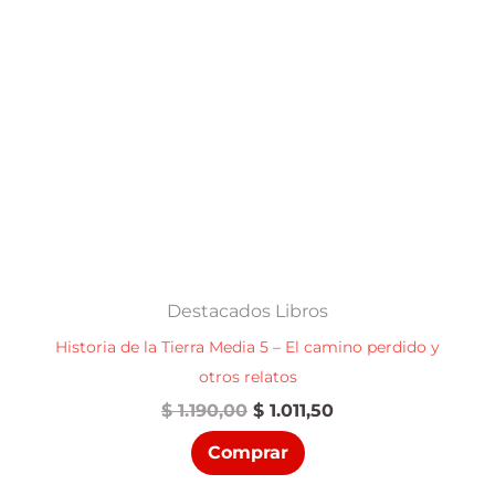
Destacados Libros
Historia de la Tierra Media 5 – El camino perdido y
otros relatos
El
El
$
1.190,00
$
1.011,50
precio
precio
Comprar
original
actual
era:
es: