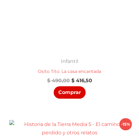
Infantil
Osito Tito. La casa encantada
El
El
$
490,00
$
416,50
precio
precio
Comprar
original
actual
era:
es:
$ 490,00.
$ 416,50.
-15%