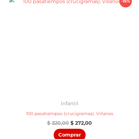
-15%
Infantil
100 pasatiempos (crucigramas). Villanos
El
El
$
320,00
$
272,00
precio
precio
Comprar
original
actual