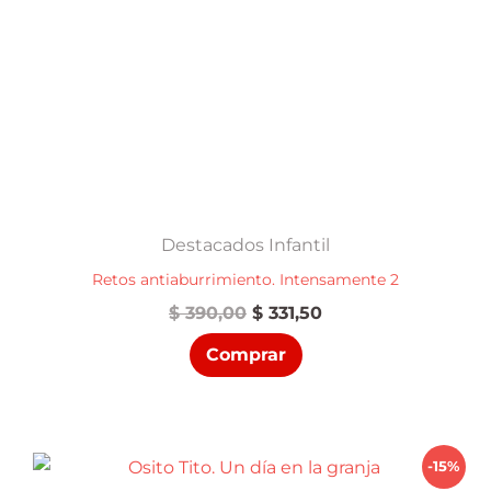
Destacados Infantil
Retos antiaburrimiento. Intensamente 2
El
El
$
390,00
$
331,50
precio
precio
Comprar
original
actual
era:
es:
$ 390,00.
$ 331,50.
-15%