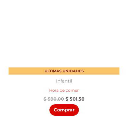
ULTIMAS UNIDADES
Infantil
Hora de comer
El
El
$
590,00
$
501,50
precio
precio
Comprar
original
actual
era:
es:
$ 590,00.
$ 501,50.