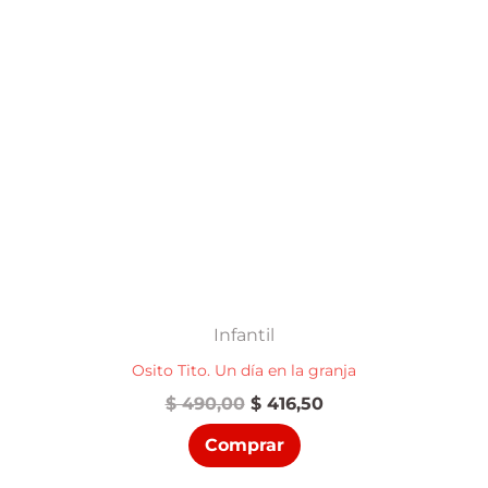
Infantil
Osito Tito. Un día en la granja
El
El
$
490,00
$
416,50
precio
precio
Comprar
original
actual
era:
es: