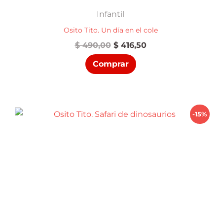
Infantil
Osito Tito. Un día en el cole
El
El
$
490,00
$
416,50
precio
precio
Comprar
original
actual
era:
es:
$ 490,00.
$ 416,50.
-15%