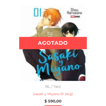
AGOTADO
BL / Yaoi
Sasaki y Miyano 01 (Arg)
$
590,00