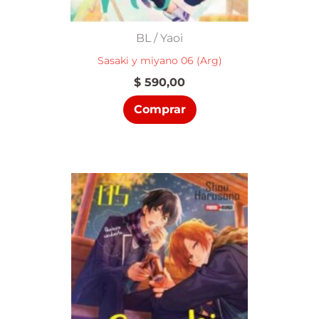
BL / Yaoi
Sasaki y miyano 06 (Arg)
$
590,00
Comprar