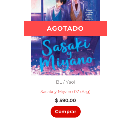
AGOTADO
BL / Yaoi
Sasaki y Miyano 07 (Arg)
$
590,00
Comprar