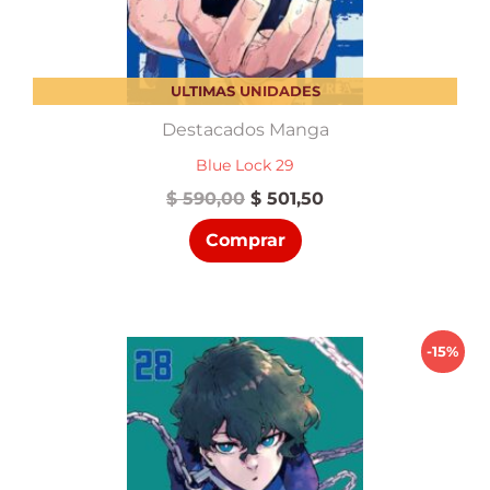
ULTIMAS UNIDADES
Destacados Manga
Blue Lock 29
El
El
$
590,00
$
501,50
precio
precio
Comprar
original
actual
era:
es:
$ 590,00.
$ 501,50.
-15%