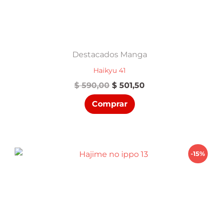
Destacados Manga
Haikyu 41
El
El
$
590,00
$
501,50
precio
precio
Comprar
original
actual
era:
es:
$ 590,00.
$ 501,50.
-15%