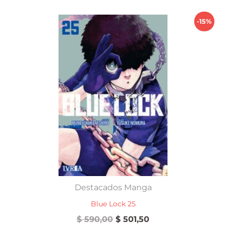
-15%
Destacados Manga
Blue Lock 25
El
El
$
590,00
$
501,50