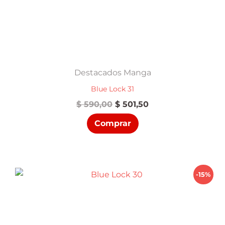
Destacados Manga
Blue Lock 31
El
El
$
590,00
$
501,50
precio
precio
Comprar
original
actual
era:
es:
$ 590,00.
$ 501,50.
-15%