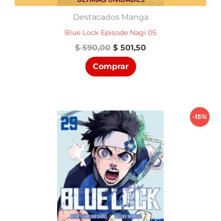
Destacados Manga
Blue Lock Episode Nagi 05
El
El
$
590,00
$
501,50
precio
precio
Comprar
original
actual
era:
es:
$ 590,00.
$ 501,50.
-15%