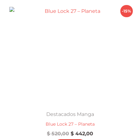
-15%
Destacados Manga
Blue Lock 27 – Planeta
El
El
$
520,00
$
442,00
precio
precio