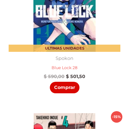
ULTIMAS UNIDADES
Spokon
Blue Lock 28
El
El
$
590,00
$
501,50
precio
precio
Comprar
original
actual
era:
es:
$ 590,00.
$ 501,50.
-15%