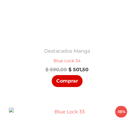
Destacados Manga
Blue Lock 34
El
El
$
590,00
$
501,50
precio
precio
Comprar
original
actual
era:
es:
$ 590,00.
$ 501,50.
-15%