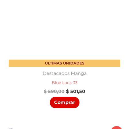
ULTIMAS UNIDADES
Destacados Manga
Blue Lock 33
El
El
$
590,00
$
501,50
precio
precio
Comprar
original
actual
era:
es:
$ 590,00.
$ 501,50.