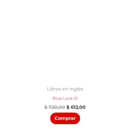
Libros en inglés
Blue Lock 01
El
El
$
720,00
$
612,00
precio
precio
Comprar
original
actual
era:
es: