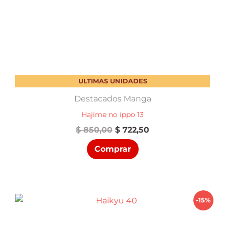
ULTIMAS UNIDADES
Destacados Manga
Hajime no ippo 13
El
El
$
850,00
$
722,50
precio
precio
Comprar
original
actual
era:
es:
$ 850,00.
$ 722,50.
-15%