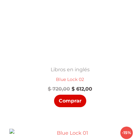
Libros en inglés
Blue Lock 02
El
El
$
720,00
$
612,00
precio
precio
Comprar
original
actual
era:
es:
$ 720,00.
$ 612,00.
-15%