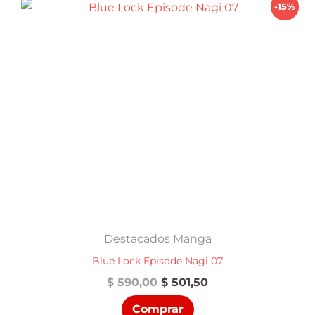
-15%
Destacados Manga
Blue Lock Episode Nagi 07
El
El
$
590,00
$
501,50
precio
precio
Comprar
original
actual