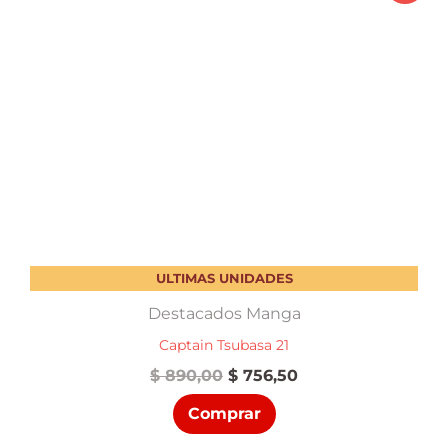
ULTIMAS UNIDADES
Destacados Manga
Captain Tsubasa 21
El
El
$
890,00
$
756,50
precio
precio
Comprar
original
actual
era:
es: