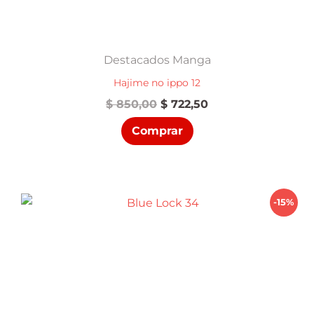
Destacados Manga
Hajime no ippo 12
El
El
$
850,00
$
722,50
precio
precio
Comprar
original
actual
era:
es:
$ 850,00.
$ 722,50.
-15%