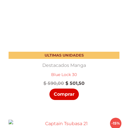
ULTIMAS UNIDADES
Destacados Manga
Blue Lock 30
El
El
$
590,00
$
501,50
precio
precio
Comprar
original
actual
era:
es:
$ 590,00.
$ 501,50.
-15%