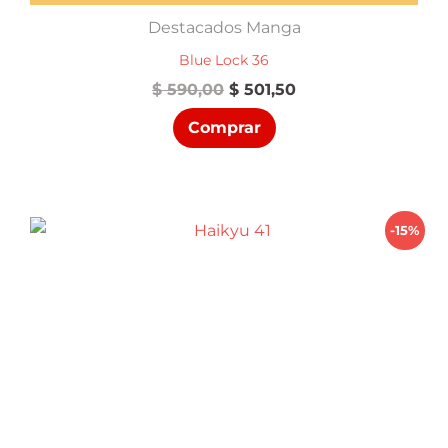
Destacados Manga
Blue Lock 36
El
El
$
590,00
$
501,50
precio
precio
Comprar
original
actual
era:
es:
$ 590,00.
$ 501,50.
-15%