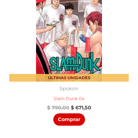
ULTIMAS UNIDADES
Spokon
Slam Dunk 04
El
El
$
790,00
$
671,50
precio
precio
Comprar
original
actual
era:
es:
$ 790,00.
$ 671,50.