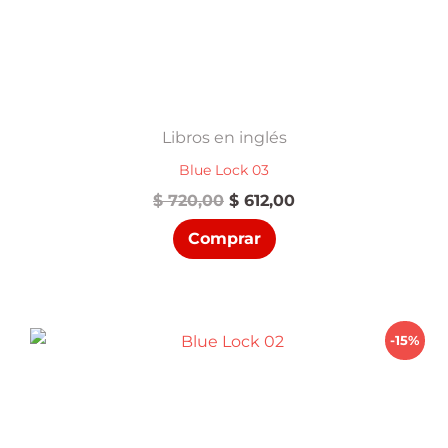
Libros en inglés
Blue Lock 03
El
El
$
720,00
$
612,00
precio
precio
Comprar
original
actual
era:
es:
$ 720,00.
$ 612,00.
-15%