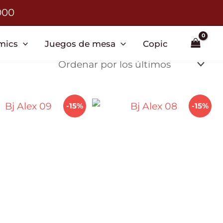
000
mics
Juegos de mesa
Copic
-15%
-15%