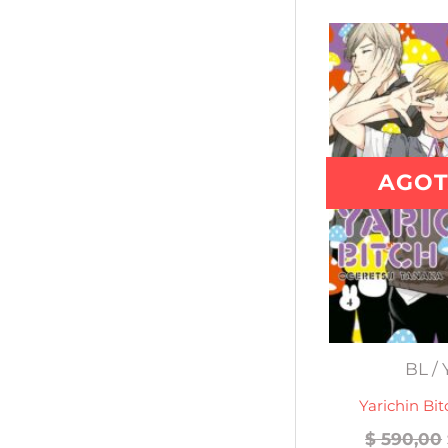
AGO
BL / 
Yarichin Bi
$
590,00