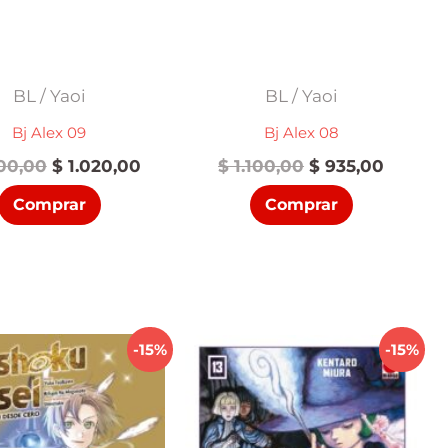
BL / Yaoi
BL / Yaoi
Bj Alex 09
Bj Alex 08
El
El
El
El
00,00
$
1.020,00
$
1.100,00
$
935,00
precio
precio
precio
precio
Comprar
Comprar
original
actual
original
actual
era:
es:
era:
es:
$ 1.200,00.
$ 1.020,00.
$ 1.100,00.
$ 935,0
-15%
-15%