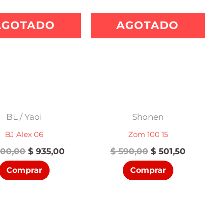
AGOTADO
AGOTADO
BL / Yaoi
Shonen
BJ Alex 06
Zom 100 15
El
El
El
El
100,00
$
935,00
$
590,00
$
501,50
precio
precio
precio
precio
Comprar
Comprar
original
actual
original
actual
era:
es:
era:
es:
$ 1.100,00.
$ 935,00.
$ 590,00.
$ 501,50