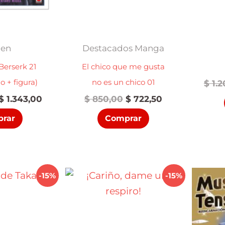
nen
Destacados Manga
erserk 21
El chico que me gusta
o + figura)
no es un chico 01
$
1.2
El
El
El
El
$
1.343,00
$
850,00
$
722,50
precio
precio
precio
precio
rar
Comprar
original
actual
original
actual
era:
es:
era:
es:
$ 1.580,00.
$ 1.343,00.
$ 850,00.
$ 722,50.
-15%
-15%