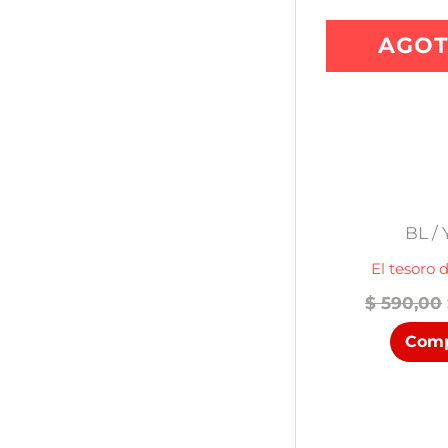
AGO
BL / 
El tesoro 
$
590,00
Comp