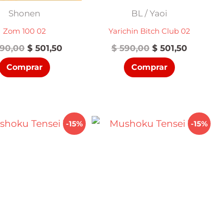
Shonen
BL / Yaoi
Zom 100 02
Yarichin Bitch Club 02
El
El
El
El
90,00
$
501,50
$
590,00
$
501,50
precio
precio
precio
precio
Comprar
Comprar
original
actual
original
actual
era:
es:
era:
es:
$ 590,00.
$ 501,50.
$ 590,00.
$ 501,50
-15%
-15%