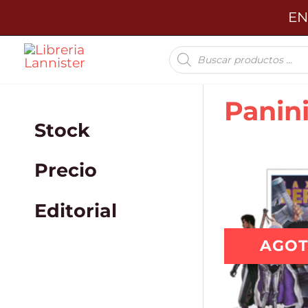
Ir
EN
al
Búsqueda
contenido
de
productos
Panin
Stock
Precio
Editorial
AGO