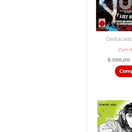
Destacad
Zom 1
$
590,00
Comp