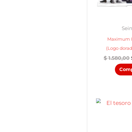
Sei
Maximum B
(Logo dorad
$
1.580,00
Comp