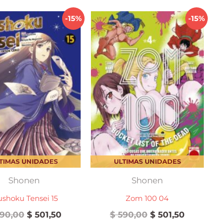
-15%
-15%
TIMAS UNIDADES
ULTIMAS UNIDADES
Shonen
Shonen
shoku Tensei 15
Zom 100 04
El
El
El
El
90,00
$
501,50
$
590,00
$
501,50