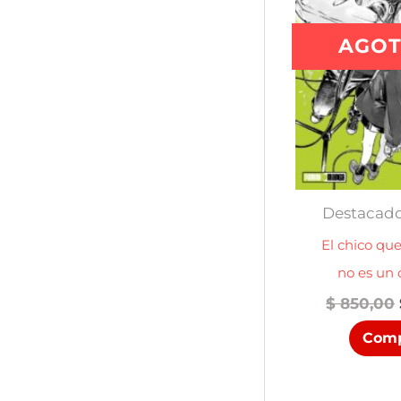
AGO
Destacad
El chico qu
no es un 
$
850,00
Comp