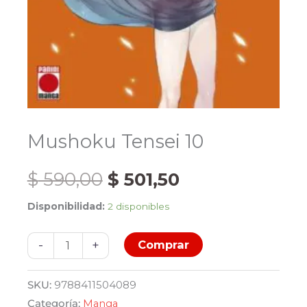
Mushoku Tensei 10
El
El
$
590,00
$
501,50
Disponibilidad:
2 disponibles
precio
precio
Mushoku
original
actual
-
+
Comprar
Tensei
10
era:
es:
SKU:
9788411504089
cantidad
Categoría:
Manga