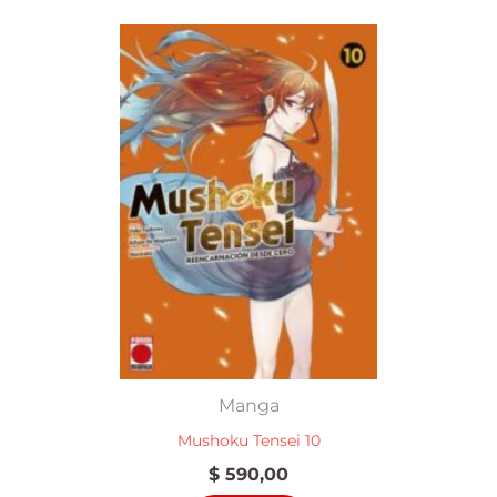
Manga
Mushoku Tensei 10
$
590,00