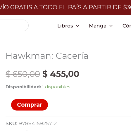
ÍO GRATIS A TODO EL PAÍS A PARTIR DE $
Libros
Manga
Có
Hawkman: Cacería
El
El
$
650,00
$
455,00
Disponibilidad:
1 disponibles
precio
precio
Hawkman:
Comprar
original
actual
Cacería
cantidad
era:
es:
SKU:
9788415925712