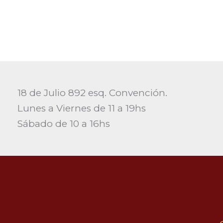
18 de Julio 892 esq. Convención.
Lunes a Viernes de 11 a 19hs
Sábado de 10 a 16hs