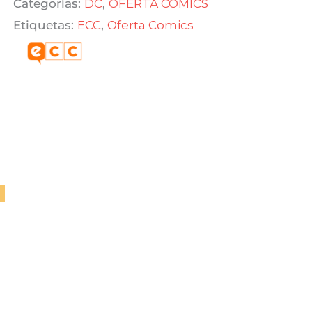
Categorías:
DC
,
OFERTA COMICS
$ 650,00.
$ 455,00.
Etiquetas:
ECC
,
Oferta Comics