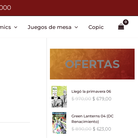
3000
mics
Juegos de mesa
Copic
OFERTAS
Llegó la primavera 06
E
E
$
970,00
$
679,00
l
l
p
p
Green Lanterns 04 (DC
r
r
Renacimiento)
e
e
E
E
$
890,00
$
623,00
c
c
l
l
i
i