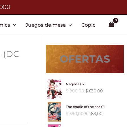
3000
mics
Juegos de mesa
Copic
4 (DC
OFERTAS
Negima 02
E
E
$
900,00
$
630,00
l
l
p
p
The cradle of the sea 01
r
r
E
E
$
690,00
$
483,00
e
e
l
l
c
c
p
p
i
i