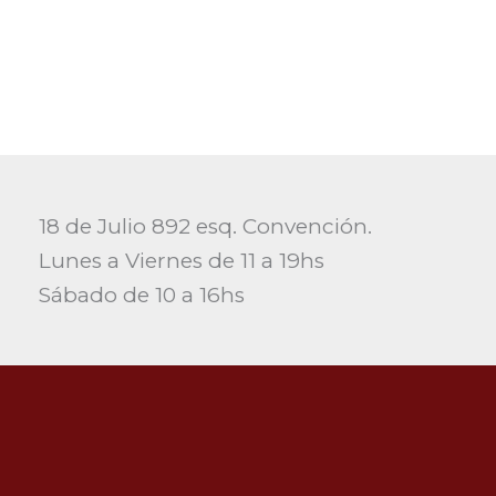
18 de Julio 892 esq. Convención.
Lunes a Viernes de 11 a 19hs
Sábado de 10 a 16hs