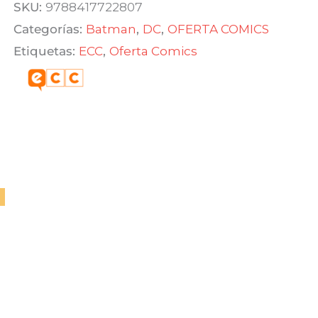
Comics
era:
es:
SKU:
9788417722807
14
Categorías:
Batman
,
DC
,
OFERTA COMICS
$ 480,00.
$ 336,00.
(DC
Etiquetas:
ECC
,
Oferta Comics
Renacimiento)
cantidad