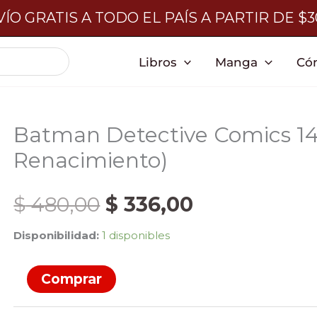
ÍO GRATIS A TODO EL PAÍS A PARTIR DE $
Libros
Manga
Có
Batman Detective Comics 1
Renacimiento)
El
El
$
480,00
$
336,00
Disponibilidad:
1 disponibles
precio
precio
Batman
Comprar
original
actual
Detective