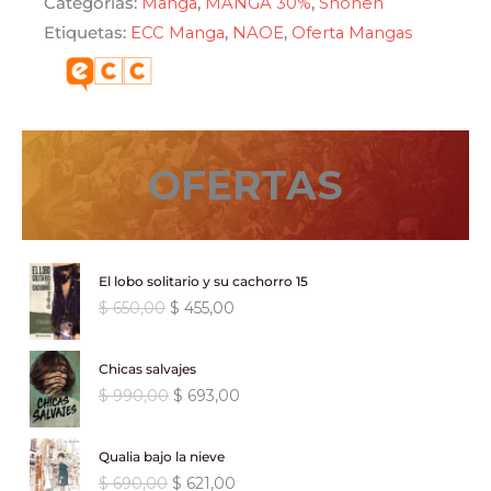
Categorías:
Manga
,
MANGA 30%
,
Shonen
$ 600,00.
$ 420,00.
cantidad
Etiquetas:
ECC Manga
,
NAOE
,
Oferta Mangas
OFERTAS
El lobo solitario y su cachorro 15
E
E
$
650,00
$
455,00
l
l
p
p
Chicas salvajes
r
r
E
E
$
990,00
$
693,00
e
e
l
l
c
c
p
p
i
i
Qualia bajo la nieve
r
r
o
o
E
E
$
690,00
$
621,00
e
e