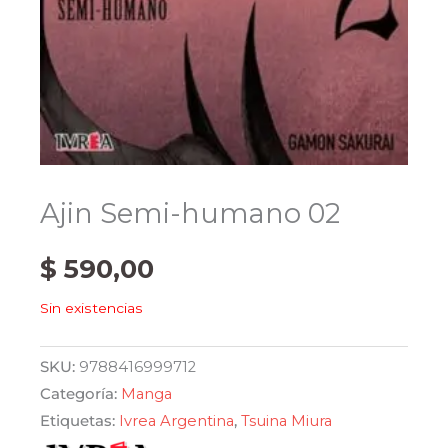
Ajin Semi-humano 02
$
590,00
Sin existencias
SKU:
9788416999712
Categoría:
Manga
Etiquetas:
Ivrea Argentina
,
Tsuina Miura