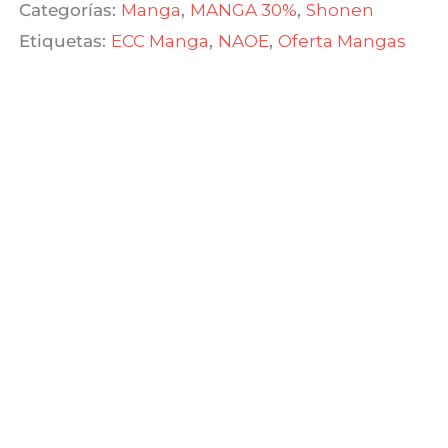
Categorías:
Manga
,
MANGA 30%
,
Shonen
$ 600,00.
$ 420,00.
cantidad
Etiquetas:
ECC Manga
,
NAOE
,
Oferta Mangas