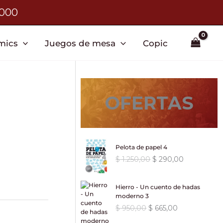
3000
mics
Juegos de mesa
Copic
OFERTAS
Pelota de papel 4
E
E
$
1.250,00
$
290,00
l
l
p
p
Hierro - Un cuento de hadas
r
r
moderno 3
e
e
E
E
$
950,00
$
665,00
c
c
l
l
i
i