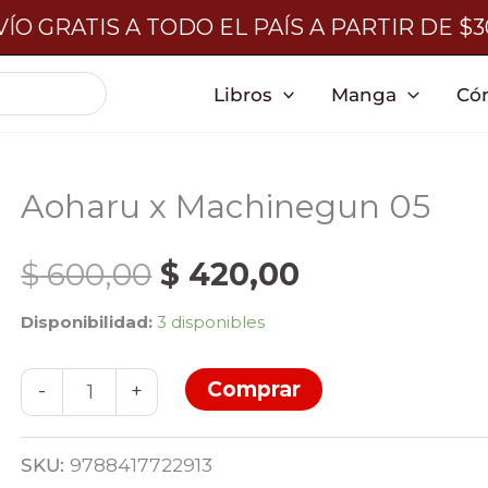
ÍO GRATIS A TODO EL PAÍS A PARTIR DE $
Libros
Manga
Có
Aoharu x Machinegun 05
El
El
$
600,00
$
420,00
Disponibilidad:
3 disponibles
precio
precio
Aoharu
Comprar
original
actual
-
+
x
Machinegun
era:
es:
SKU:
9788417722913
05