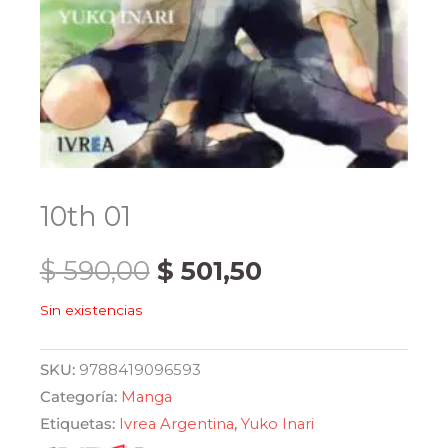
10th 01
El
El
$
590,00
$
501,50
Sin existencias
precio
precio
original
actual
SKU:
9788419096593
Categoría:
Manga
era:
es:
Etiquetas:
Ivrea Argentina
,
Yuko Inari