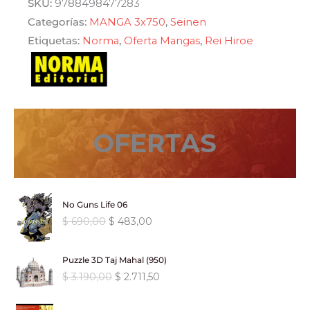
SKU:
9788498477283
cantidad
Categorías:
MANGA 3x750
,
Seinen
Etiquetas:
Norma
,
Oferta Mangas
,
Rei Hiroe
OFERTAS
No Guns Life 06
E
E
$
690,00
$
483,00
l
l
p
p
Puzzle 3D Taj Mahal (950)
r
r
E
E
$
3.190,00
$
2.711,50
e
e
l
l
c
c
p
p
i
i