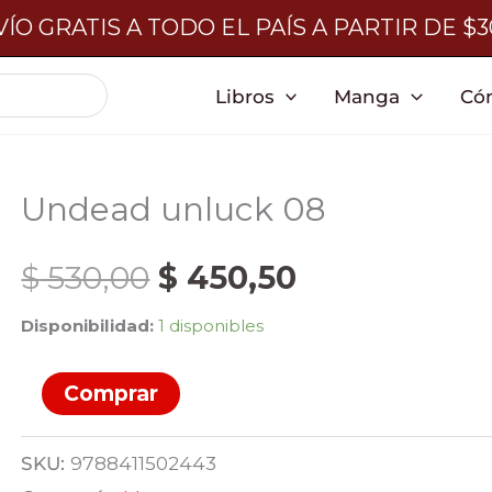
ÍO GRATIS A TODO EL PAÍS A PARTIR DE $
Libros
Manga
Có
Undead unluck 08
El
El
$
530,00
$
450,50
Disponibilidad:
1 disponibles
precio
precio
Undead
Comprar
original
actual
unluck
08
era:
es:
SKU:
9788411502443
cantidad