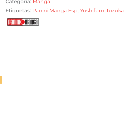
Categoría:
Manga
$ 530,00.
$ 450,50.
Etiquetas:
Panini Manga Esp
,
Yoshifumi tozuka