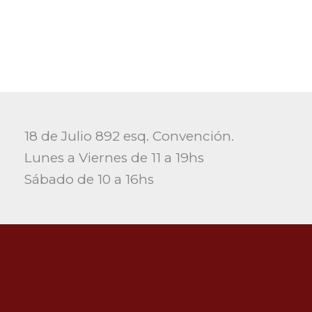
18 de Julio 892 esq. Convención.
Lunes a Viernes de 11 a 19hs
Sábado de 10 a 16hs