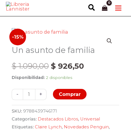
Ir
Buscar
al
contenido
-15%
Un asunto de familia
El
El
$
1.090,00
$
926,50
Disponibilidad:
2 disponibles
precio
precio
Un
original
actual
-
+
Comprar
asunto
de
era:
es:
SKU:
9788439746171
familia
Categorías:
Destacados Libros
,
Universal
$ 1.090,00.
$ 926,50.
cantidad
Etiquetas:
Claire Lynch
,
Novedades Penguin
,