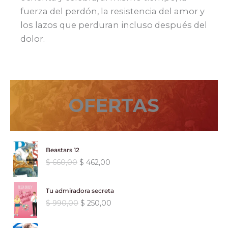
fuerza del perdón, la resistencia del amor y
los lazos que perduran incluso después del
dolor.
OFERTAS
Beastars 12
E
E
$
660,00
$
462,00
l
l
p
p
Tu admiradora secreta
r
r
E
E
$
990,00
$
250,00
e
e
l
l
c
c
p
p
i
i