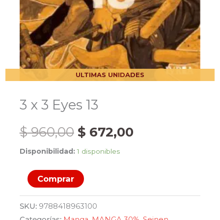
ULTIMAS UNIDADES
3 x 3 Eyes 13
El
El
$
960,00
$
672,00
Disponibilidad:
1 disponibles
precio
precio
3
original
actual
Comprar
x
3
era:
es:
SKU:
9788418963100
Eyes
Categorías:
Manga
,
MANGA 30%
,
Seinen