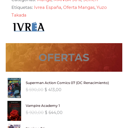
$ 960,00.
$ 672,00.
13
Etiquetas:
Ivrea España
,
Oferta Mangas
,
Yuzo
cantidad
Takada
OFERTAS
Superman Action Comics 07 (DC Renacimiento)
E
E
$
590,00
$
413,00
l
l
p
p
Vampire Academy 1
r
r
E
E
$
920,00
$
644,00
e
e
l
l
c
c
p
p
i
i