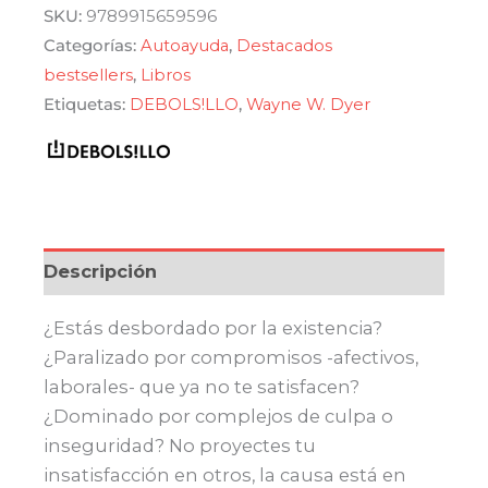
erróneas
era:
es:
SKU:
9789915659596
cantidad
Categorías:
Autoayuda
,
Destacados
$ 690,00.
$ 586,50.
bestsellers
,
Libros
Etiquetas:
DEBOLS!LLO
,
Wayne W. Dyer
Descripción
¿Estás desbordado por la existencia?
¿Paralizado por compromisos -afectivos,
laborales- que ya no te satisfacen?
¿Dominado por complejos de culpa o
inseguridad? No proyectes tu
insatisfacción en otros, la causa está en