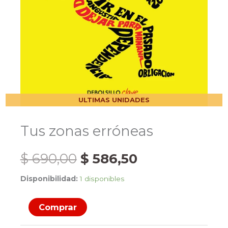
ULTIMAS UNIDADES
Tus zonas erróneas
El
El
$
690,00
$
586,50
Disponibilidad:
1 disponibles
precio
precio
Tus
original
actual
Comprar
zonas