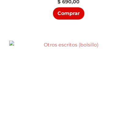
$
690,00
Comprar