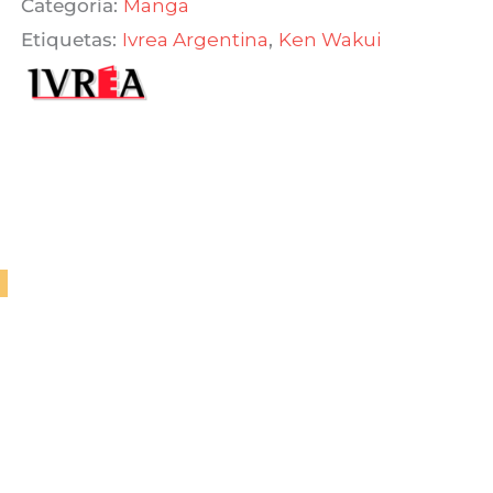
Categoría:
Manga
$ 590,00.
$ 501,50.
Etiquetas:
Ivrea Argentina
,
Ken Wakui