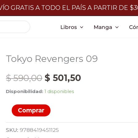
ÍO GRATIS A TODO EL PAÍS A PARTIR DE $
Libros
Manga
Có
Tokyo Revengers 09
El
El
$
590,00
$
501,50
Disponibilidad:
1 disponibles
precio
precio
Tokyo
Comprar
original
actual
Revengers
09
era:
es:
SKU:
9788419451125
cantidad