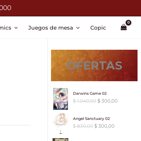
3000
mics
Juegos de mesa
Copic
OFERTAS
Darwins Game 02
E
E
$
1.040,00
$
300,00
l
l
p
p
Angel Sanctuary 02
r
r
E
E
$
830,00
$
300,00
e
e
l
l
c
c
p
p
i
i