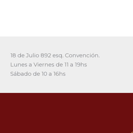
18 de Julio 892 esq. Convención.
Lunes a Viernes de 11 a 19hs
Sábado de 10 a 16hs