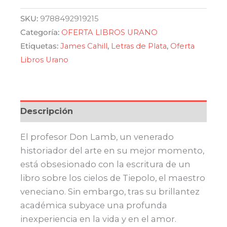
en
tonos
SKU:
9788492919215
de
Categoría:
OFERTA LIBROS URANO
azul
Etiquetas:
James Cahill
,
Letras de Plata
,
Oferta
cantidad
Libros Urano
Descripción
El profesor Don Lamb, un venerado
historiador del arte en su mejor momento,
está obsesionado con la escritura de un
libro sobre los cielos de Tiepolo, el maestro
veneciano. Sin embargo, tras su brillantez
académica subyace una profunda
inexperiencia en la vida y en el amor.