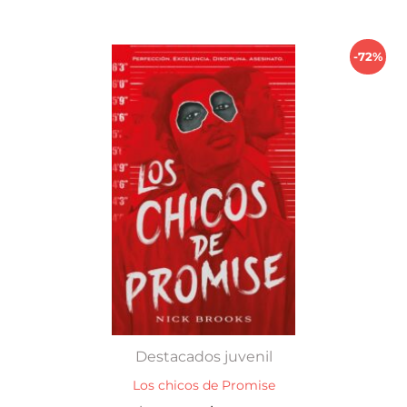
$ 990,00.
$ 250,00.
-72%
Destacados juvenil
Los chicos de Promise