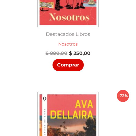
Destacados Libros
Nosotros
El
El
$
990,00
$
250,00
precio
precio
Comprar
original
actual
era:
es:
$ 990,00.
$ 250,00.
-72%