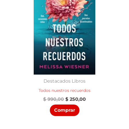
Destacados Libros
Todos nuestros recuerdos
El
El
$
990,00
$
250,00
precio
precio
Comprar
original
actual
era:
es:
$ 990,00.
$ 250,00.