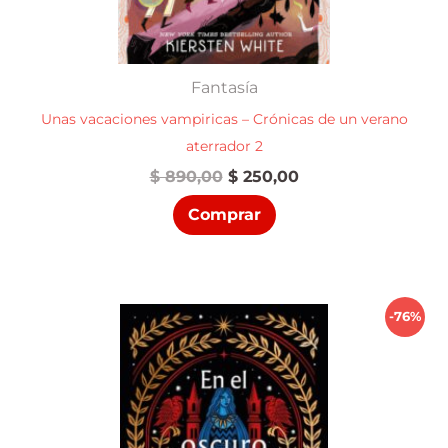
Fantasía
Unas vacaciones vampiricas – Crónicas de un verano
aterrador 2
El
El
$
890,00
$
250,00
precio
precio
Comprar
original
actual
era:
es:
$ 890,00.
$ 250,00.
-76%