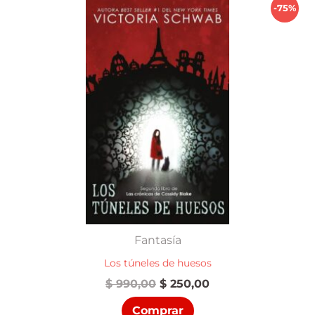
-75%
Fantasía
Los túneles de huesos
El
El
$
990,00
$
250,00
precio
precio
Comprar
original
actual