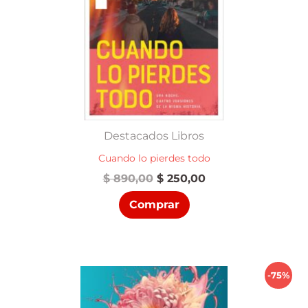
Destacados Libros
Cuando lo pierdes todo
El
El
$
890,00
$
250,00
precio
precio
Comprar
original
actual
era:
es:
$ 890,00.
$ 250,00.
-75%