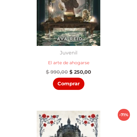
Juvenil
El arte de ahogarse
El
El
$
990,00
$
250,00
precio
precio
Comprar
original
actual
era:
es:
$ 990,00.
$ 250,00.
-71%