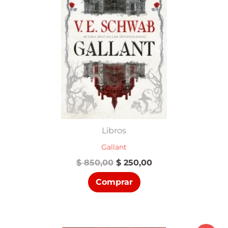
Libros
Gallant
El
El
$
850,00
$
250,00
precio
precio
Comprar
original
actual
era:
es:
$ 850,00.
$ 250,00.