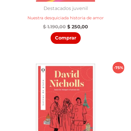
Destacados juvenil
Nuestra desquiciada historia de amor
El
El
$
1.190,00
$
250,00
precio
precio
Comprar
original
actual
era:
es:
$ 1.190,00.
$ 250,00.
-75%