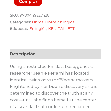
The
Comprar
third
twin
SKU:
9780449227428
cantidad
Categorías:
Libros
,
Libros en inglés
Etiquetas:
En inglés
,
KEN FOLLETT
Descripción
Using a restricted FBI database, genetic
researcher Jeanie Ferrami has located
identical twins
born to different mothers
.
Frightened by her bizarre discovery, she is
determined to discover the truth at any
cost—until she finds herself at the center
of a scandal that could ruin her career.