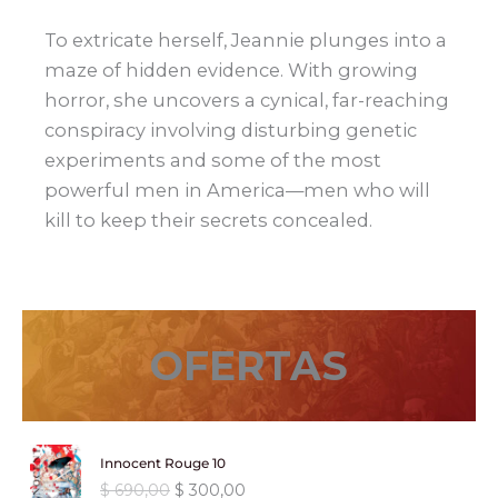
To extricate herself, Jeannie plunges into a
maze of hidden evidence. With growing
horror, she uncovers a cynical, far-reaching
conspiracy involving disturbing genetic
experiments and some of the most
powerful men in America—men who will
kill to keep their secrets concealed.
OFERTAS
Innocent Rouge 10
E
E
$
690,00
$
300,00