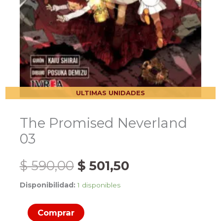
ULTIMAS UNIDADES
The Promised Neverland
03
El
El
$
590,00
$
501,50
Disponibilidad:
1 disponibles
precio
precio
The
original
actual
Comprar