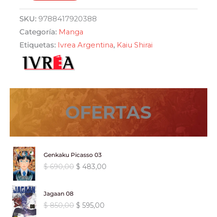
Promised
Neverland
era:
es:
SKU:
9788417920388
03
Categoría:
Manga
$ 590,00.
$ 501,50.
cantidad
Etiquetas:
Ivrea Argentina
,
Kaiu Shirai
OFERTAS
Genkaku Picasso 03
E
E
$
690,00
$
483,00
l
l
p
p
Jagaan 08
r
r
E
E
$
850,00
$
595,00
e
e
l
l