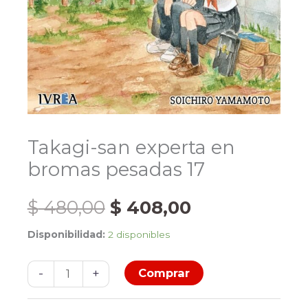
Takagi-san experta en
bromas pesadas 17
El
El
$
480,00
$
408,00
Disponibilidad:
2 disponibles
precio
precio
Takagi-
original
actual
-
+
Comprar
san
experta