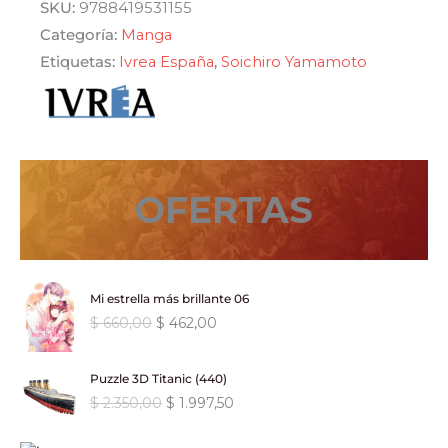
era:
es:
SKU:
9788419531155
en
Categoría:
Manga
$ 480,00.
$ 408,00.
bromas
Etiquetas:
Ivrea España
,
Soichiro Yamamoto
pesadas
17
cantidad
OFERTAS
Mi estrella más brillante 06
E
E
$
660,00
$
462,00
l
l
p
p
Puzzle 3D Titanic (440)
r
r
E
E
$
2.350,00
$
1.997,50
e
e
l
l
c
c
p
p
i
i