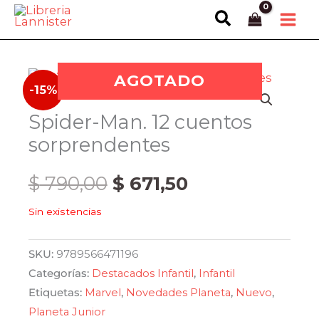
Ir
Buscar
al
contenido
AGOTADO
-15%
Spider-Man. 12 cuentos
sorprendentes
El
El
$
790,00
$
671,50
Sin existencias
precio
precio
original
actual
SKU:
9789566471196
Categorías:
Destacados Infantil
,
Infantil
era:
es:
Etiquetas:
Marvel
,
Novedades Planeta
,
Nuevo
,
Planeta Junior