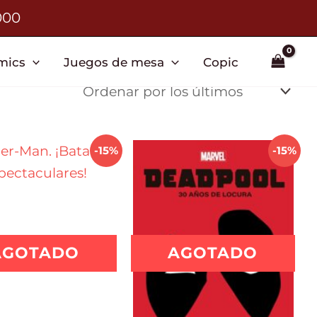
000
mics
Juegos de mesa
Copic
-15%
-15%
AGOTADO
AGOTADO