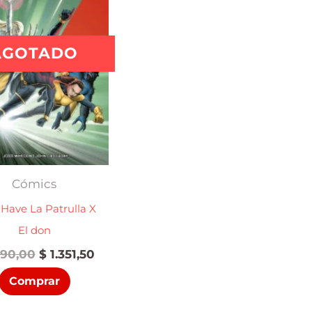
AGOTADO
Cómics
Have La Patrulla X
El don
El
El
590,00
$
1.351,50
precio
precio
Comprar
original
actual
era:
es: