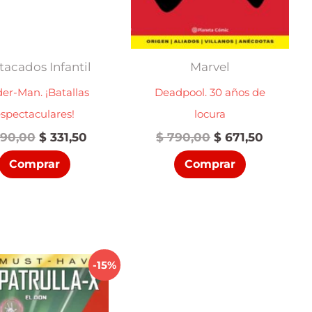
tacados Infantil
Marvel
der-Man. ¡Batallas
Deadpool. 30 años de
spectaculares!
locura
El
El
El
El
90,00
$
331,50
$
790,00
$
671,50
precio
precio
precio
precio
Comprar
Comprar
original
actual
original
actual
era:
es:
era:
es:
$ 390,00.
$ 331,50.
$ 790,00.
$ 671,50
-15%