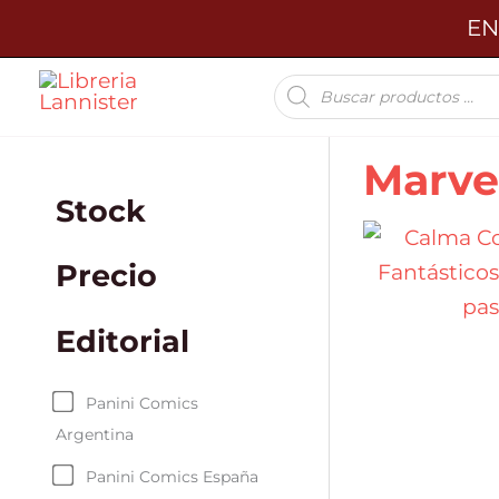
Ir
EN
al
Búsqueda
contenido
de
productos
Marve
Stock
Precio
Editorial
Panini Comics
Argentina
Panini Comics España