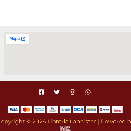
$ 990,00.
$ 841,50.
opyright © 2026 Libreria Lannister | Powered 