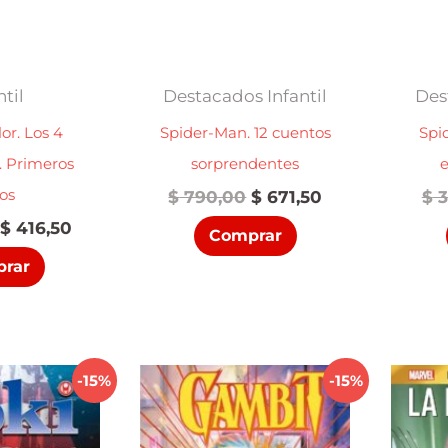
ntil
Destacados Infantil
Des
or. Los 4
Spider-Man. 12 cuentos
Spi
. Primeros
sorprendentes
e
os
El
El
$
790,00
$
671,50
$
3
precio
precio
El
El
$
416,50
Comprar
original
actual
precio
precio
era:
es:
rar
original
actual
$ 790,00.
$ 671,50.
era:
es:
$ 490,00.
$ 416,50.
-15%
-15%