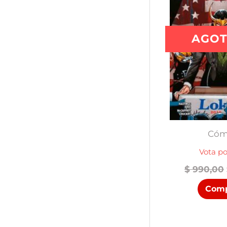
AGO
Cóm
Vota po
$
990,00
Comp