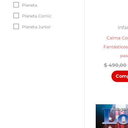
Planeta
Planeta Comic
Planeta Junior
Infa
Calma Col
Fantásticos
pas
$
490,00
Comp