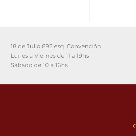
18 de Julio 892 esq. Convención.
Lunes a Viernes de 11 a 19hs
Sábado de 10 a 16hs
C