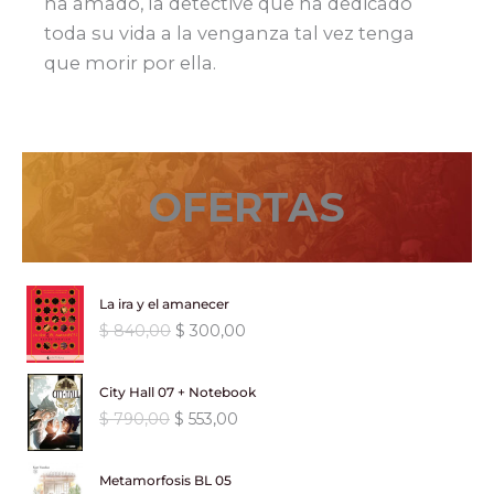
ha amado, la detective que ha dedicado
toda su vida a la venganza tal vez tenga
que morir por ella.
OFERTAS
La ira y el amanecer
E
E
$
840,00
$
300,00
l
l
p
p
City Hall 07 + Notebook
r
r
E
E
$
790,00
$
553,00
e
e
l
l
c
c
p
p
i
i
Metamorfosis BL 05
r
r
o
o