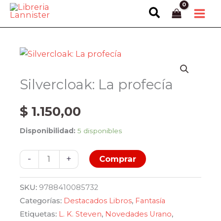
Ir
Buscar
al
contenido
Silvercloak: La profecía
$
1.150,00
Disponibilidad:
5 disponibles
Silvercloak:
-
+
Comprar
La
profecía
SKU:
9788410085732
cantidad
Categorías:
Destacados Libros
,
Fantasía
Etiquetas:
L. K. Steven
,
Novedades Urano
,