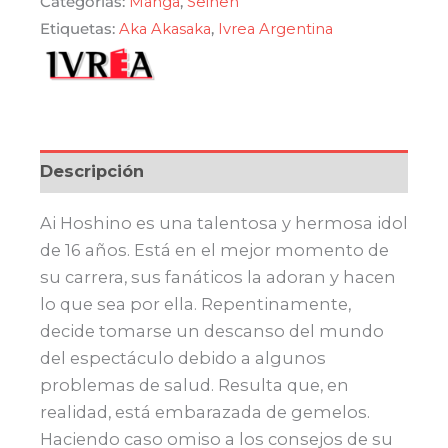
Categorías:
Manga
,
Seinen
$ 590,00.
$ 501,50.
cantidad
Etiquetas:
Aka Akasaka
,
Ivrea Argentina
Descripción
Ai Hoshino es una talentosa y hermosa idol
de 16 años. Está en el mejor momento de
su carrera, sus fanáticos la adoran y hacen
lo que sea por ella. Repentinamente,
decide tomarse un descanso del mundo
del espectáculo debido a algunos
problemas de salud. Resulta que, en
realidad, está embarazada de gemelos.
Haciendo caso omiso a los consejos de su