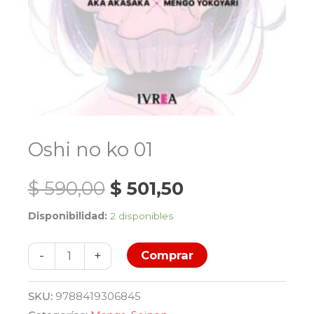
Oshi no ko 01
El
El
$
590,00
$
501,50
Disponibilidad:
2 disponibles
precio
precio
Oshi
original
actual
-
+
Comprar
no
ko
era:
es:
SKU:
9788419306845
01