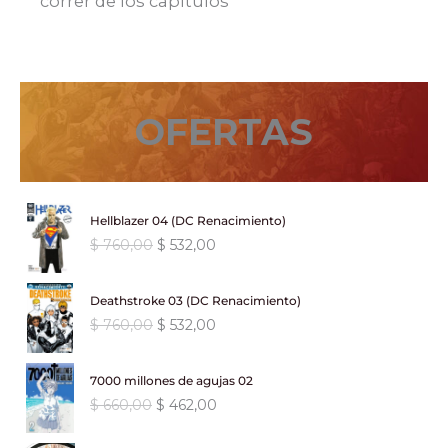
correr de los capítulos
OFERTAS
Hellblazer 04 (DC Renacimiento)
E
E
$
760,00
$
532,00
l
l
p
p
Deathstroke 03 (DC Renacimiento)
r
r
E
E
$
760,00
$
532,00
e
e
l
l
c
c
p
p
i
i
7000 millones de agujas 02
r
r
o
o
E
E
$
660,00
$
462,00
e
e
o
a
l
l
c
c
r
c
p
p