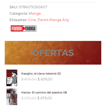
man
SKU:
9786076363607
25
Categoría:
Manga
cantidad
Etiquetas:
One
,
Panini Manga Arg
OFERTAS
Kasajiro, el clava-tatamis 02
E
E
$
870,00
$
609,00
l
l
p
p
Hanzo: El camino del asesino 08
r
r
E
E
$
970,00
$
679,00
e
e
l
l
c
c