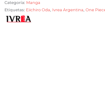
Categoría:
Manga
$ 590,00.
$ 501,50.
Etiquetas:
Eiichiro Oda
,
Ivrea Argentina
,
One Piec