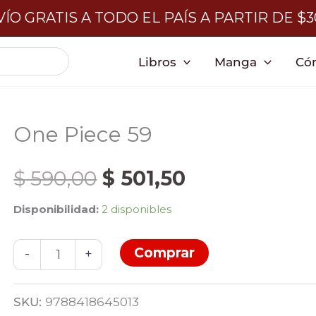
ÍO GRATIS A TODO EL PAÍS A PARTIR DE $
Libros
Manga
Có
One Piece 59
El
El
$
590,00
$
501,50
Disponibilidad:
2 disponibles
precio
precio
One
Comprar
original
actual
-
+
Piece
59
era:
es:
SKU:
9788418645013
cantidad