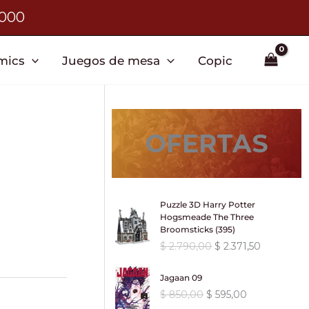
3000
mics
Juegos de mesa
Copic
OFERTAS
Puzzle 3D Harry Potter
Hogsmeade The Three
Broomsticks (395)
E
E
$
2.790,00
$
2.371,50
l
l
p
p
Jagaan 09
r
r
E
E
$
850,00
$
595,00
e
e
l
l