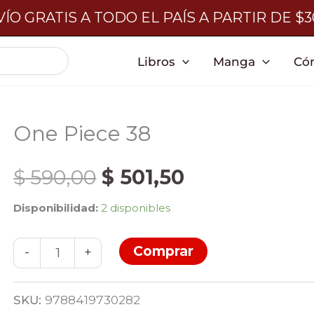
ÍO GRATIS A TODO EL PAÍS A PARTIR DE $
Libros
Manga
Có
One Piece 38
El
El
$
590,00
$
501,50
Disponibilidad:
2 disponibles
precio
precio
One
Comprar
original
actual
-
+
Piece
38
era:
es:
SKU:
9788419730282
cantidad