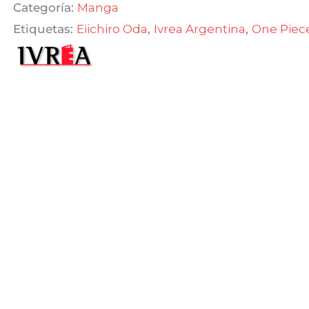
Categoría:
Manga
$ 590,00.
$ 501,50.
Etiquetas:
Eiichiro Oda
,
Ivrea Argentina
,
One Piec