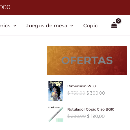
3000
mics
Juegos de mesa
Copic
OFERTAS
Dimension W 10
E
E
$
750,00
$
300,00
l
l
p
p
Rotulador Copic Ciao BG10
r
r
E
E
$
280,00
$
190,00
e
e
l
l
c
c
p
p
i
i