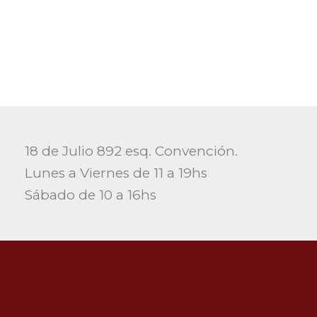
18 de Julio 892 esq. Convención.
Lunes a Viernes de 11 a 19hs
Sábado de 10 a 16hs