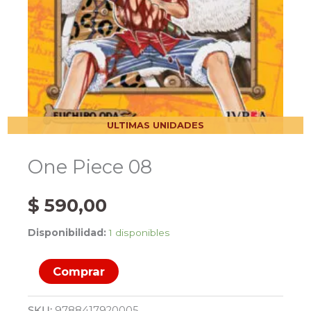
ULTIMAS UNIDADES
One Piece 08
$
590,00
Disponibilidad:
1 disponibles
One
Comprar
Piece
08
SKU:
9788417920005