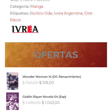
cantidad
Categoría:
Manga
Etiquetas:
Eiichiro Oda
,
Ivrea Argentina
,
One
Piece
OFERTAS
Wonder Woman 14 (DC Renacimiento)
E
E
$
740,00
$
518,00
l
l
p
p
Goblin Slayer Novela 04 (Esp)
r
r
E
E
$
1.490,00
$
1.043,00
e
e
l
l
c
c