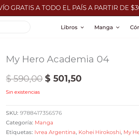
ÍO GRATIS A TODO EL PAÍS A PARTIR DE $
Libros
Manga
Có
My Hero Academia 04
El
El
$
590,00
$
501,50
Sin existencias
precio
precio
original
actual
SKU:
9788417356576
Categoría:
Manga
era:
es:
Etiquetas:
Ivrea Argentina
,
Kohei Hirokoshi
,
My H