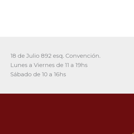
18 de Julio 892 esq. Convención.
Lunes a Viernes de 11 a 19hs
Sábado de 10 a 16hs