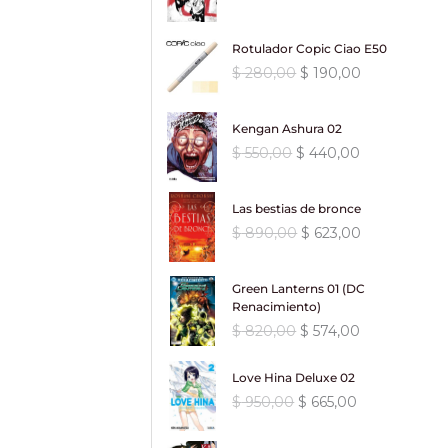
o
a
$
1
0
0
.
l
l
i
a
c
c
r
$
r
c
2
5
.
p
p
n
l
i
i
a
i
t
9
,
0
Rotulador Copic Ciao E50
r
r
a
e
o
o
:
4
g
u
2
0
,
E
E
$
280,00
$
190,00
e
e
l
s
o
a
$
6
i
a
0
0
0
l
l
c
c
e
:
r
c
2
n
l
,
.
0
p
p
i
i
r
$
i
t
6
,
a
e
0
Kengan Ashura 02
.
r
r
o
o
a
g
u
6
0
l
s
0
E
E
$
550,00
$
440,00
e
e
o
a
:
6
i
a
0
0
e
:
.
l
l
c
c
r
c
$
1
n
l
,
.
r
$
p
p
i
i
i
t
6
a
e
0
Las bestias de bronce
a
r
r
o
o
g
u
8
,
l
s
0
:
1
E
E
$
890,00
$
623,00
e
e
o
a
i
a
8
0
e
:
.
$
9
l
l
c
c
r
c
n
l
0
0
r
$
0
p
p
i
i
i
t
a
e
,
.
Green Lanterns 01 (DC
a
2
,
r
r
o
o
g
u
l
s
0
Renacimiento)
:
2
8
0
e
e
o
a
i
a
e
:
0
E
E
$
820,00
$
574,00
$
5
0
0
c
c
r
c
n
l
r
$
.
l
l
0
,
.
i
i
i
t
a
e
a
p
p
1
,
0
Love Hina Deluxe 02
o
o
g
u
l
s
:
6
r
r
.
0
0
o
a
E
E
$
950,00
$
665,00
i
a
e
:
$
2
e
e
0
0
.
r
c
l
l
n
l
r
$
3
c
c
5
.
i
t
p
p
a
e