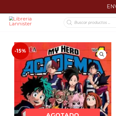
Ir
ENV
al
Búsqueda
contenido
de
productos
-15%
AGOTADO