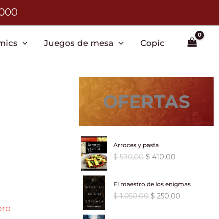
3000
mics
Juegos de mesa
Copic
OFERTAS
Arroces y pasta
E
E
$
590,00
$
410,00
l
l
p
p
El maestro de los enigmas
r
r
E
E
$
1.050,00
$
250,00
e
e
l
l
ero
c
c
p
p
i
i