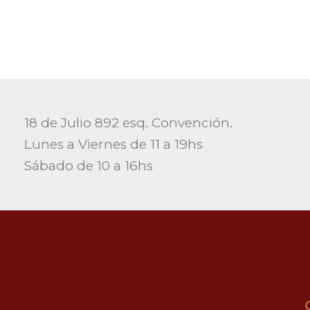
18 de Julio 892 esq. Convención.
Lunes a Viernes de 11 a 19hs
Sábado de 10 a 16hs