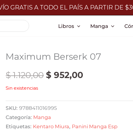
ÍO GRATIS A TODO EL PAÍS A PARTIR DE $
Libros
Manga
Có
Maximum Berserk 07
El
El
$
1.120,00
$
952,00
Sin existencias
precio
precio
original
actual
SKU:
9788411016995
Categoría:
Manga
era:
es:
Etiquetas:
Kentaro Miura
,
Panini Manga Esp