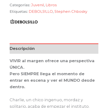
Categorías:
Juvenil
,
Libros
era:
es:
Etiquetas:
DEBOLS!LLO
,
Stephen Chbosky
$ 690,00.
$ 586,50.
Descripción
VIVIR al margen ofrece una perspectiva
ÚNICA.
Pero SIEMPRE llega el momento de
entrar en escena y ver el MUNDO desde
dentro.
Charlie, un chico ingenuo, mordaz y
solitario, acaba de empezar el instituto.