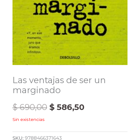
Las ventajas de ser un
marginado
El
El
$
690,00
$
586,50
Sin existencias
precio
precio
original
actual
SKU:
9788466371643