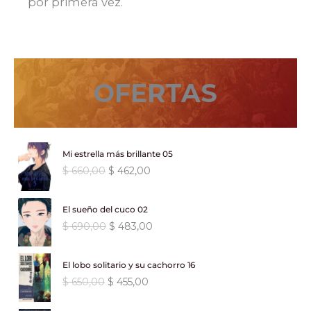
por primera vez.
OFERTAS
Mi estrella más brillante 05
E
E
$
660,00
$
462,00
l
l
p
p
El sueño del cuco 02
r
r
E
E
$
690,00
$
483,00
e
e
l
l
c
c
p
p
i
i
El lobo solitario y su cachorro 16
r
r
o
o
E
E
$
650,00
$
455,00
e
e
o
a
l
l
c
c
r
c
p
p