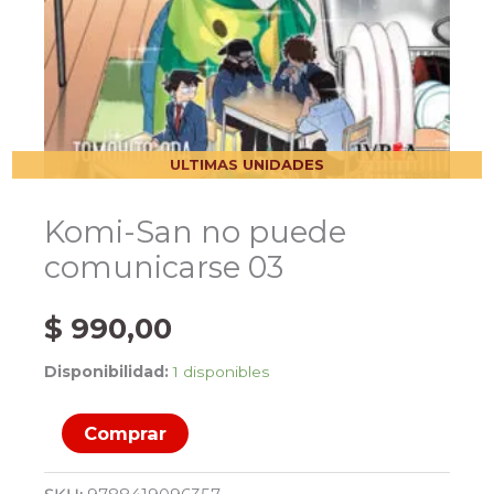
ULTIMAS UNIDADES
Komi-San no puede
comunicarse 03
$
990,00
Disponibilidad:
1 disponibles
Komi-
Comprar
San
no