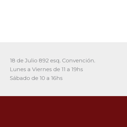
18 de Julio 892 esq. Convención.
Lunes a Viernes de 11 a 19hs
Sábado de 10 a 16hs