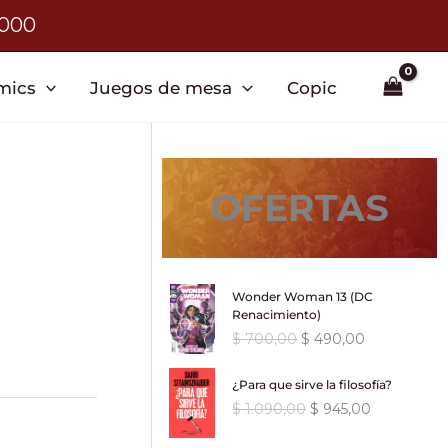
3000
mics
Juegos de mesa
Copic
OFERTAS
Wonder Woman 13 (DC
Renacimiento)
E
E
$
700,00
$
490,00
l
l
p
p
¿Para que sirve la filosofía?
r
r
E
E
$
1.090,00
$
945,00
e
e
l
l
c
c