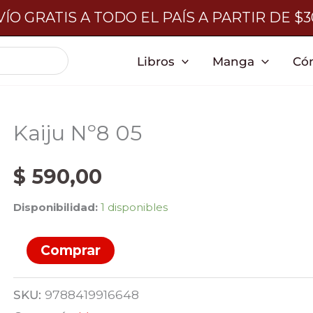
ÍO GRATIS A TODO EL PAÍS A PARTIR DE $
Libros
Manga
Có
Kaiju Nº8 05
$
590,00
Disponibilidad:
1 disponibles
Kaiju
Comprar
Nº8
05
SKU:
9788419916648
cantidad