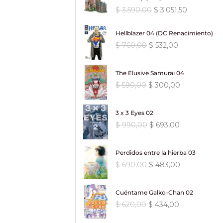
e
e
0
o
a
:
6
i
a
0
0
e
:
E
E
$
3.590,00
$
3.051,50
c
c
.
r
c
$
1
n
l
,
.
r
$
l
l
i
i
i
t
6
a
e
0
a
p
p
Hellblazer 04 (DC Renacimiento)
o
o
g
u
8
,
l
s
0
:
5
r
r
o
a
E
E
$
760,00
$
532,00
i
a
8
0
e
:
.
$
4
e
e
r
c
l
l
n
l
0
0
r
$
6
c
c
i
t
p
p
a
e
,
.
a
7
,
i
i
The Elusive Samurai 04
g
u
r
r
l
s
0
:
7
8
0
o
o
E
E
$
590,00
$
300,00
i
a
e
e
e
:
0
$
0
0
0
o
a
l
l
n
l
c
c
r
$
.
7
,
.
r
c
p
p
a
e
i
i
a
1
,
0
3 x 3 Eyes 02
i
t
r
r
l
s
o
o
:
2
.
0
0
E
E
g
u
$
990,00
$
693,00
e
e
e
:
o
a
$
5
0
0
.
l
l
i
a
c
c
r
$
r
c
0
1
.
p
p
n
l
i
i
a
i
t
9
,
0
Perdidos entre la hierba 03
r
r
a
e
o
o
:
4
g
u
9
0
,
E
E
$
690,00
$
483,00
e
e
l
s
o
a
$
8
i
a
0
0
0
l
l
c
c
e
:
r
c
6
n
l
,
.
0
p
p
i
i
r
$
i
t
6
,
a
e
0
Cuéntame Galko-Chan 02
.
r
r
o
o
a
g
u
9
5
l
s
0
E
E
$
620,00
$
434,00
e
e
o
a
:
3
i
a
5
0
e
:
.
l
l
c
c
r
c
$
.
n
l
,
.
r
$