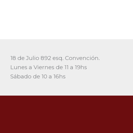
18 de Julio 892 esq. Convención.
Lunes a Viernes de 11 a 19hs
Sábado de 10 a 16hs