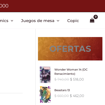
3000
mics
Juegos de mesa
Copic
OFERTAS
Wonder Woman 14 (DC
Renacimiento)
E
E
$
740,00
$
518,00
l
l
p
p
Beastars 13
r
r
E
E
$
660,00
$
462,00
e
e
l
l
c
c