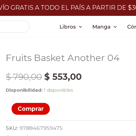
ÍO GRATIS A TODO EL PAÍS A PARTIR DE $
Libros
Manga
Có
Fruits Basket Another 04
El
El
$
790,00
$
553,00
Disponibilidad:
1 disponibles
precio
precio
Fruits
Comprar
original
actual
Basket
Another
era:
es:
SKU:
9788467959475
04