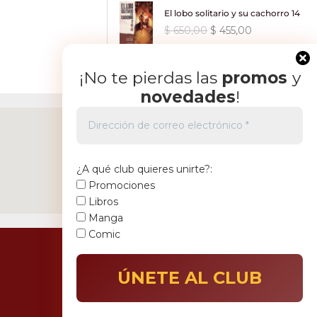
p
p
i
i
i
t
0
a
e
0
El lobo solitario y su cachorro 14
a
r
r
o
o
g
u
3
5
l
s
0
:
5
E
E
$
650,00
$
455,00
e
e
o
a
i
a
.
1
e
:
.
$
3
l
l
c
c
r
c
n
l
5
,
r
$
2
p
p
i
i
i
t
a
e
9
5
a
7
,
r
r
¡No te pierdas las
promos
y
o
o
g
u
l
s
0
0
:
3
6
0
e
e
o
a
novedades
!
i
a
e
:
,
.
$
0
0
0
c
c
r
c
n
l
r
$
0
0
,
.
i
i
i
t
a
e
a
0
5
,
0
o
o
g
u
l
s
:
6
.
9
0
0
o
a
i
a
e
:
$
9
0
0
.
r
c
n
l
r
$
¿A qué club quieres unirte?:
3
,
.
i
t
a
e
a
Promociones
9
,
0
g
u
l
s
:
4
9
0
Libros
0
i
a
e
:
$
8
0
0
Manga
.
n
l
r
$
3
,
.
Comic
a
e
a
6
,
0
l
s
:
4
9
0
0
e
:
$
3
0
0
.
r
$
4
,
.
a
6
,
0
:
4
2
0