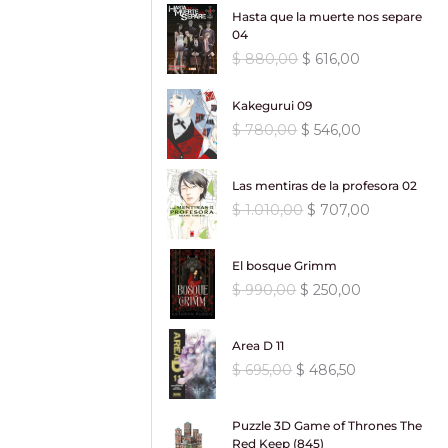
p
p
i
i
Hasta que la muerte nos separe
r
r
04
o
o
e
e
o
a
E
E
$
880,00
$
616,00
c
c
r
c
l
l
i
i
i
t
p
p
Kakegurui 09
o
o
g
u
r
r
o
a
E
E
$
780,00
$
546,00
i
a
e
e
r
c
l
l
n
l
c
c
i
t
p
p
a
e
i
i
Las mentiras de la profesora 02
g
u
r
r
l
s
o
o
E
E
$
1.010,00
$
707,00
i
a
e
e
e
:
o
a
l
l
n
l
c
c
r
$
r
c
p
p
a
e
i
i
El bosque Grimm
a
i
t
r
r
l
s
o
o
:
5
E
E
g
u
$
990,00
$
250,00
e
e
e
:
o
a
$
1
l
l
i
a
c
c
r
$
r
c
8
p
p
n
l
i
i
a
i
t
Area D 11
7
,
r
r
a
e
o
o
:
4
g
u
E
E
$
695,00
$
486,50
4
0
e
e
l
s
o
a
$
6
i
a
l
l
0
0
c
c
e
:
r
c
2
n
l
p
p
,
.
i
i
r
$
i
t
6
,
a
e
Puzzle 3D Game of Thrones The
r
r
0
o
o
a
g
u
6
0
l
s
Red Keep (845)