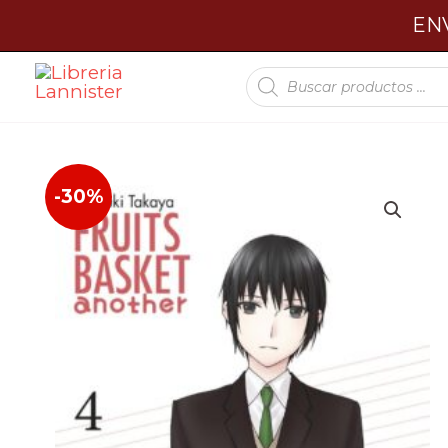
Ir
ENV
al
Búsqueda
contenido
de
productos
-30%