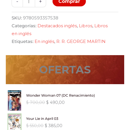
-
+
Comprar
&
blood
SKU:
9780593357538
cantidad
Categorías:
Destacados inglés
,
Libros
,
Libros
en inglés
Etiquetas:
En inglés
,
R. R. GEORGE MARTIN
OFERTAS
Wonder Woman 07 (DC Renacimiento)
E
E
$
700,00
$
490,00
l
l
p
p
Your Lie in April 03
r
r
E
E
$
550,00
$
385,00
e
e