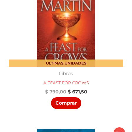
ULTIMAS UNIDADES
Libros
A FEAST FOR CROWS
El
El
$
790,00
$
671,50
precio
precio
Comprar
original
actual
era:
es:
$ 790,00.
$ 671,50.