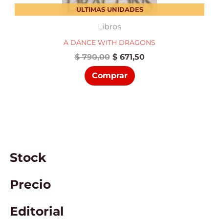
ULTIMAS UNIDADES
Libros
A DANCE WITH DRAGONS
El
El
$
790,00
$
671,50
precio
precio
Comprar
original
actual
era:
es:
$ 790,00.
$ 671,50.
Stock
Precio
Editorial