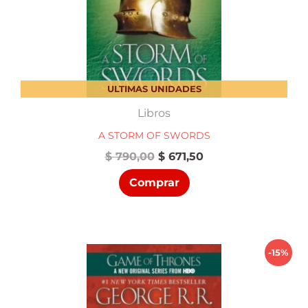
ULTIMAS UNIDADES
Libros
A STORM OF SWORDS
El
El
$
790,00
$
671,50
precio
precio
Comprar
original
actual
era:
es:
$ 790,00.
$ 671,50.
-15%