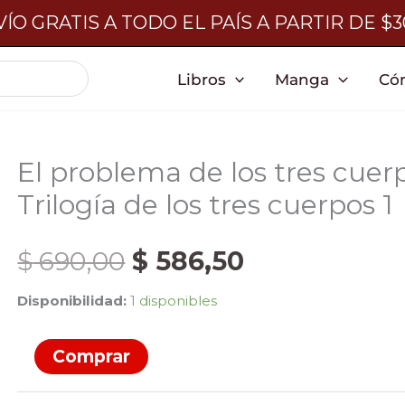
ÍO GRATIS A TODO EL PAÍS A PARTIR DE $
Libros
Manga
Có
El problema de los tres cuer
Trilogía de los tres cuerpos 1
El
El
$
690,00
$
586,50
Disponibilidad:
1 disponibles
precio
precio
El
Comprar
original
actual
problema