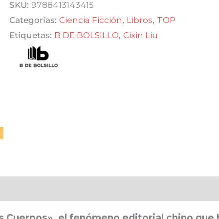
de
era:
es:
SKU:
9788413143415
los
Categorías:
Ciencia Ficción
,
Libros
,
TOP
$ 690,00.
$ 586,50.
tres
Etiquetas:
B DE BOLSILLO
,
Cixin Liu
cuerpos
-
Trilogía
de
los
tres
cuerpos
1
cantidad
res Cuerpos», el fenómeno editorial chino que 