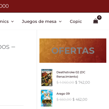
3000
mics
Juegos de mesa
Copic
pos –
OFERTAS
Deathstroke 02 (DC
Renacimiento)
E
E
$
1.060,00
$
742,00
l
l
p
p
Arago 09
r
r
E
E
$
660,00
$
462,00
e
e
l
l
c
c