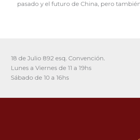
pasado y el futuro de China, pero también
18 de Julio 892 esq. Convención.
Lunes a Viernes de 11 a 19hs
Sábado de 10 a 16hs