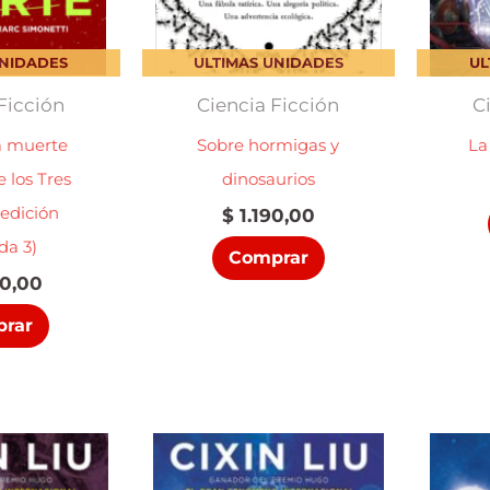
UNIDADES
ULTIMAS UNIDADES
UL
Ficción
Ciencia Ficción
C
la muerte
Sobre hormigas y
La
e los Tres
dinosaurios
edición
$
1.190,00
ada 3)
Comprar
0,00
rar