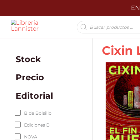
Ir
EN
al
Búsqueda
contenido
de
productos
Cixin 
Stock
Precio
Editorial
B de Bolsillo
Ediciones B
NOVA