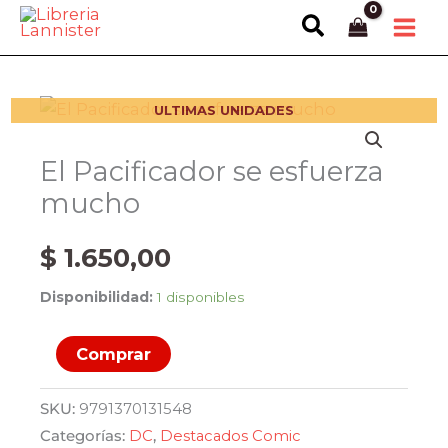
Ir
Buscar
al
contenido
ULTIMAS UNIDADES
El Pacificador se esfuerza
mucho
$
1.650,00
Disponibilidad:
1 disponibles
El
Comprar
Pacificador
se
SKU:
9791370131548
esfuerza
Categorías:
DC
,
Destacados Comic