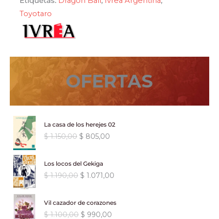
Etiquetas:
Dragon Ball
,
Ivrea Argentina
,
Toyotaro
OFERTAS
La casa de los herejes 02
E
E
$
1.150,00
$
805,00
l
l
p
p
Los locos del Gekiga
r
r
E
E
$
1.190,00
$
1.071,00
e
e
l
l
c
c
p
p
i
i
Vil cazador de corazones
r
r
o
o
E
E
$
1.100,00
$
990,00
e
e
o
a