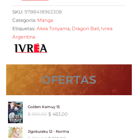
Ball
Saga
SKU:
9788418963308
Saiyajin
Categoría:
Manga
01
Etiquetas:
Akira Toriyama
,
Dragon Ball
,
Ivrea
-
Argentina
A
color
cantidad
OFERTAS
Golden Kamuy 15
E
E
$
690,00
$
483,00
l
l
p
p
Jigokuraku 12 - Norma
r
r