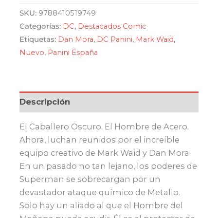
original
actual
SKU:
9788410519749
Categorías:
DC
,
Destacados Comic
era:
es:
Etiquetas:
Dan Mora
,
DC Panini
,
Mark Waid
,
Nuevo
,
Panini España
$ 920,00.
$ 782,00.
Descripción
El Caballero Oscuro. El Hombre de Acero.
Ahora, luchan reunidos por el increíble
equipo creativo de Mark Waid y Dan Mora.
En un pasado no tan lejano, los poderes de
Superman se sobrecargan por un
devastador ataque químico de Metallo.
Solo hay un aliado al que el Hombre del