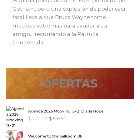
Mañana pueda acudir. Él es el protector de
Gotham, pero una explosión de poder casi
fatal lleva a que Bruce Wayne tome
medidas extremas para ayudar a su
amigo… recurriendo a la Patrulla
Condenada.
OFERTAS
Agenda 2026 Mooving 15×21 Diaria Hope
E
E
$
730,00
$
547,50
l
l
p
p
Welcome to the ballroom 08
r
r