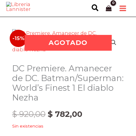
Ir
Buscar
al
contenido
-15%
AGOTADO
DC Premiere. Amanecer
de DC. Batman/Superman:
World’s Finest 1 El diablo
Nezha
El
El
$
920,00
$
782,00
Sin existencias
precio
precio