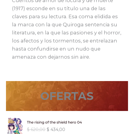
Cuentos de amor de locura y de muerte
(1917) esconde en su título una de las
claves para su lectura. Esa coma elidida es
la marca con la que Quiroga sentencia su
literatura, en la que las pasiones y el horror,
los afectos y los tormentos, se entrelazan
hasta confundirse en un nudo que
amenaza con dejarnos sin aire.
OFERTAS
The rising of the shield hero 04
E
E
$
620,00
$
434,00