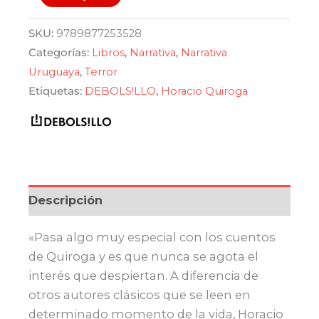
de
amor,
era:
es:
SKU:
9789877253528
de
Categorías:
Libros
,
Narrativa
,
Narrativa
$ 690,00.
$ 586,50.
locura
Uruguaya
,
Terror
y
Etiquetas:
DEBOLS!LLO
,
Horacio Quiroga
de
muerte
cantidad
Descripción
«Pasa algo muy especial con los cuentos
de Quiroga y es que nunca se agota el
interés que despiertan. A diferencia de
otros autores clásicos que se leen en
determinado momento de la vida, Horacio