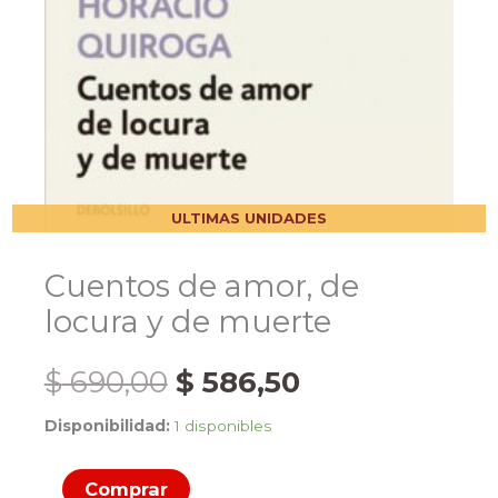
ULTIMAS UNIDADES
Cuentos de amor, de
locura y de muerte
El
El
$
690,00
$
586,50
Disponibilidad:
1 disponibles
precio
precio
Cuentos
original
actual
Comprar