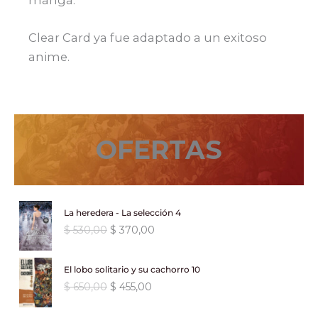
manga.
Clear Card ya fue adaptado a un exitoso
anime.
OFERTAS
La heredera - La selección 4
E
E
$
530,00
$
370,00
l
l
p
p
El lobo solitario y su cachorro 10
r
r
E
E
$
650,00
$
455,00
e
e
l
l
c
c
p
p