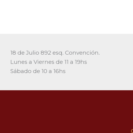
18 de Julio 892 esq. Convención.
Lunes a Viernes de 11 a 19hs
Sábado de 10 a 16hs