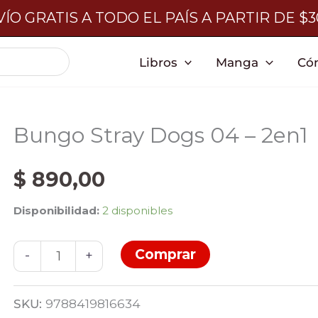
ÍO GRATIS A TODO EL PAÍS A PARTIR DE $
Libros
Manga
Có
Bungo Stray Dogs 04 – 2en1
$
890,00
Disponibilidad:
2 disponibles
Bungo
Comprar
-
+
Stray
Dogs
SKU:
9788419816634
04